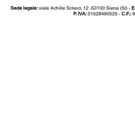
Sede legale:
viale Achille Sclavo, 12 -53100 Siena (SI) -
E
P. IVA:
01528490525 -
C.F.:
9